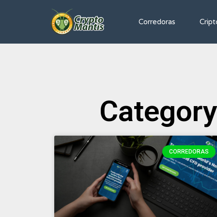
Corredoras
Crip
Category
CORREDORAS