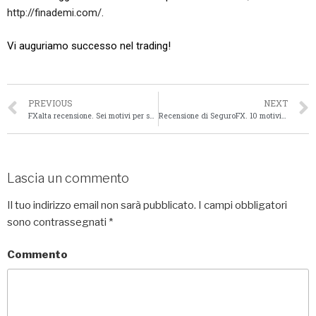
http://finademi.com/
.
Vi auguriamo successo nel trading!
PREVIOUS
NEXT
FXalta recensione. Sei motivi per scegliere questo intermediario rispetto ai suoi concorrenti
Recensione di SeguroFX. 10 motivi per cui i trader dicono che è un ottimo broker
Lascia un commento
Il tuo indirizzo email non sarà pubblicato.
I campi obbligatori
sono contrassegnati
*
Commento