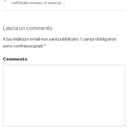
CAPITALIKO revisione. 10 motivi per cui i trader amano questo broker
Lascia un commento
Il tuo indirizzo email non sarà pubblicato.
I campi obbligatori
sono contrassegnati
*
Commento